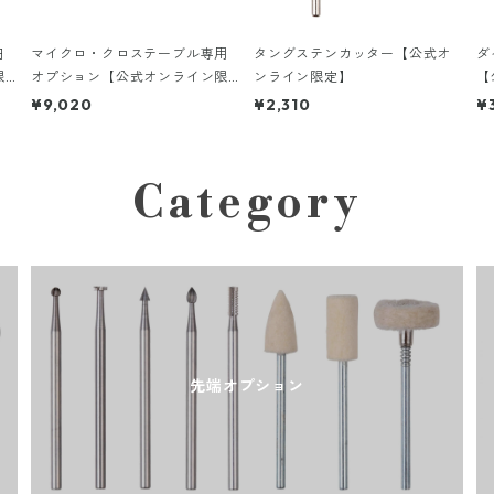
円
マイクロ・クロステーブル専用
タングステンカッター【公式オ
ダ
限
オプション【公式オンライン限
ンライン限定】
【
定】
¥9,020
¥2,310
¥
Category
先端オプション