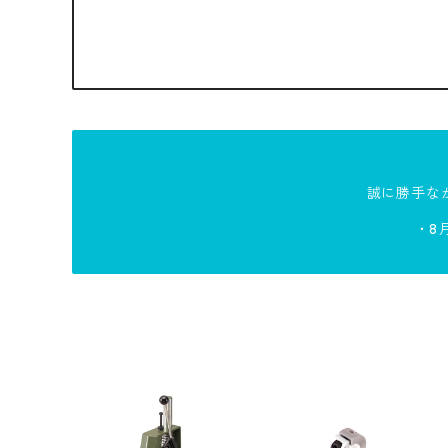
誠に勝手なが
・8