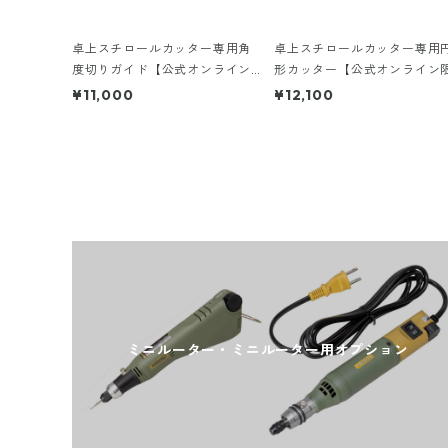
卓上スチロールカッター専用角
卓上スチロールカッター専用
度切りガイド【公式オンライン
形カッター【公式オンライン
限定】
定】
¥11,000
¥12,100
ミニルーター・ミニルーター用オプション