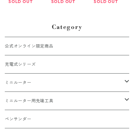
SOLD OUT
SOLD OUT
SOLD OUT
Category
公式オンライン限定商品
充電式シリーズ
ミニルーター
ミニルーター
ミニルーター用先端工具
ミニルーターオプション
切断
ペンサンダー