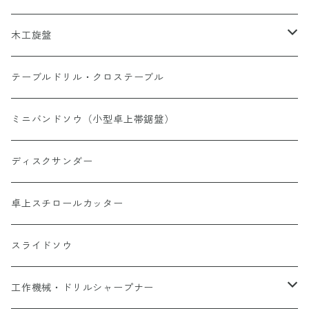
研磨剤
木工旋盤
軸付ゴム砥石
ミニウッドレース
テーブルドリル・クロステーブル
ポリライトホイール
ウッドレースDX
ミニバンドソウ（小型卓上帯鋸盤）
チャック・その他
ディスクサンダー
トリマービット
卓上スチロールカッター
スライドソウ
工作機械・ドリルシャープナー