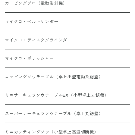
ハイス、超硬
カービングプロ（電動彫刻機）
ダイヤモンドビット
マイクロ・ベルトサンダー
砥石
マイクロ・ディスクグラインダー
バフ
マイクロ・ポリッシャー
ドリル
コッピングソウテーブル（卓上小型電動糸鋸盤）
ワイヤーブラシ
ミニサーキュラソウテーブルEX（小型卓上丸鋸盤）
ヤスリペーパー
スーパーサーキュラソウテーブル（卓上丸鋸盤）
回転ヤスリ・タングステンカッター
ミニカッティングソウ（小型卓上高速切断機）