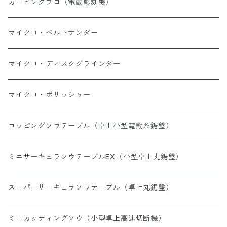
ハイス、超硬
カービングプロ（電動彫刻機）
ダイヤモンドビット
マイクロ・ベルトサンダー
砥石
マイクロ・ディスクグラインダー
バフ
マイクロ・ポリッシャー
ドリル
コッピングソウテーブル（卓上小型電動糸鋸盤）
ワイヤーブラシ
ミニサーキュラソウテーブルEX（小型卓上丸鋸盤）
ヤスリペーパー
スーパーサーキュラソウテーブル（卓上丸鋸盤）
回転ヤスリ・タングステンカッター
ミニカッティングソウ（小型卓上高速切断機）