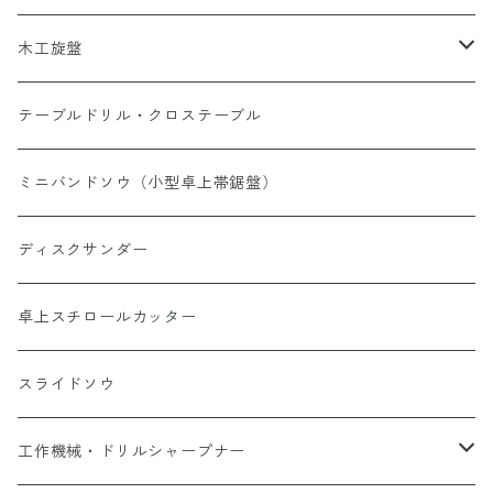
研磨剤
木工旋盤
軸付ゴム砥石
ミニウッドレース
テーブルドリル・クロステーブル
ポリライトホイール
ウッドレースDX
ミニバンドソウ（小型卓上帯鋸盤）
チャック・その他
ディスクサンダー
トリマービット
卓上スチロールカッター
スライドソウ
工作機械・ドリルシャープナー