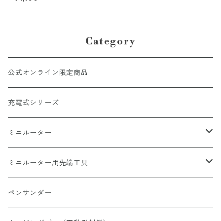
Category
公式オンライン限定商品
充電式シリーズ
ミニルーター
ミニルーター
ミニルーター用先端工具
ミニルーターオプション
切断
ペンサンダー