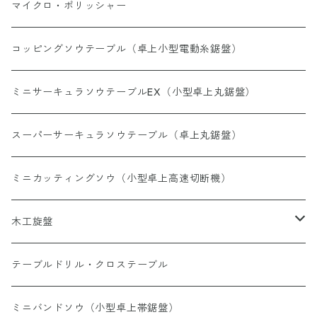
バフ
マイクロ・ポリッシャー
ドリル
コッピングソウテーブル（卓上小型電動糸鋸盤）
ワイヤーブラシ
ミニサーキュラソウテーブルEX（小型卓上丸鋸盤）
ヤスリペーパー
スーパーサーキュラソウテーブル（卓上丸鋸盤）
回転ヤスリ・タングステンカッター
ミニカッティングソウ（小型卓上高速切断機）
研磨剤
木工旋盤
軸付ゴム砥石
ミニウッドレース
テーブルドリル・クロステーブル
ポリライトホイール
ウッドレースDX
ミニバンドソウ（小型卓上帯鋸盤）