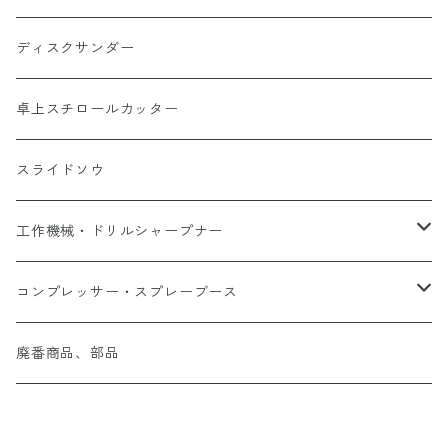
チャック・その他
ディスクサンダー
トリマービット
卓上スチロールカッター
スライドソウ
工作機械・ドリルシャープナー
フライスマシン
コンプレッサー・スプレーブース
本体
ドリルシャープナー
コンプレッサー本体
廃番商品、部品
No.27000・オプション
金工旋盤
エアーパーツ