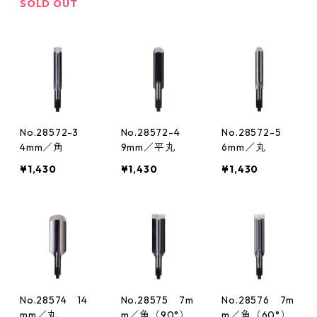
SOLD OUT
No.28572-3
No.28572-4
No.28572-5
4mm／角
9mm／平丸
6mm／丸
¥1,430
¥1,430
¥1,430
No.28574 14
No.28575 7m
No.28576 7m
mm／丸
m／角（90°）
m／角（60°）