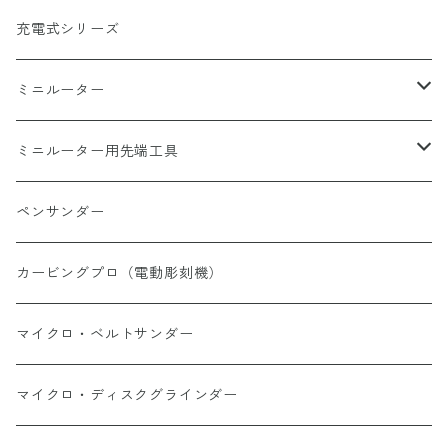
充電式シリーズ
ミニルーター
ミニルーター
ミニルーター用先端工具
ミニルーターオプション
切断
ペンサンダー
ハイス、超硬
カービングプロ（電動彫刻機）
ダイヤモンドビット
マイクロ・ベルトサンダー
砥石
マイクロ・ディスクグラインダー